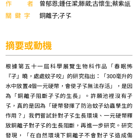
作者
曾郁恩;鍾任潔;滕葳;古懷生;蔡紫瓵
關鍵字
銅離子;孑孓
摘要或動機
根據第五十一屆科學展覽生物科作品「春眠怖
『孑』曉，處處蚊子咬」的研究指出：「300毫升的
水中放置4個一元硬幣，會使孑孓無法存活」，是因
為「銅離子阻斷孑孓的生長」。許願池裡沒有孑
孓，真的是因為「硬幣發揮了防治蚊子幼蟲孳生的
作用？」我們嘗試針對孑孓生長環境、一元硬幣釋
放銅離子對孑孓的生長阻斷，再進一步研究。研究
發現，「在自然環境下銅離子不會對孑孓造成傷