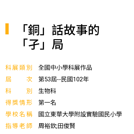
「銅」話故事的
「孑」局
科展類別
全國中小學科展作品
屆次
第53屆--民國102年
科別
生物科
得獎情形
第一名
學校名稱
國立東華大學附設實驗國民小學
指導老師
周裕欽;田俊賢