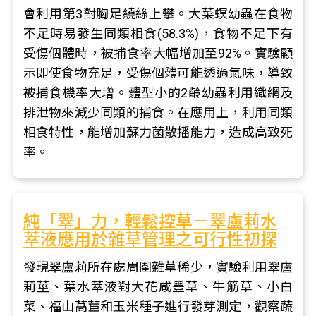
會利用第3對胸足繞絲上攀。大菜螟幼蟲在食物
不足時易發生同類相食(58.3%)，食物不足下有
受傷個體時，被捕食率大幅增加至92%。實驗顯
示即使食物充足，受傷個體可能透過氣味，導致
被捕食機率大增。體型小的2齡幼蟲利用織網及
排泄物來減少同類的捕食。在應用上，利用同類
相食特性，能增加蘇力菌散播能力，造成高致死
率。
純「翠」力，輕鬆控草－翠盧莉水
萃液應用於雜草管理之可行性初探
發現翠盧莉所在處周圍雜草稀少，實驗利用翠盧
莉莖、葉水萃液對大花咸豐草、牛筋草、小白
菜、福山萵苣和玉米種子進行發芽測定，觀察蔬