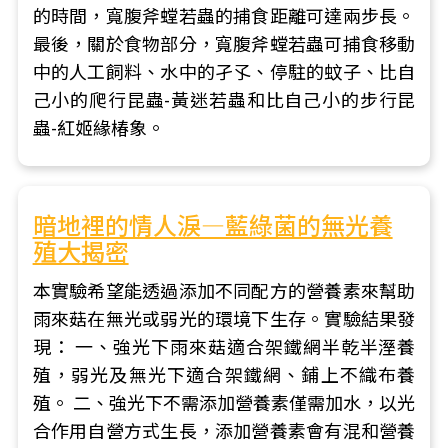
的時間，寬腹斧螳若蟲的捕食距離可達兩步長。
最後，關於食物部分，寬腹斧螳若蟲可捕食移動
中的人工飼料、水中的孑孓、停駐的蚊子、比自
己小的爬行昆蟲-黃迷若蟲和比自己小的步行昆
蟲-紅姬緣椿象。
暗地裡的情人淚―藍綠菌的無光養
殖大揭密
本實驗希望能透過添加不同配方的營養素來幫助
雨來菇在無光或弱光的環境下生存。實驗結果發
現： 一、強光下雨來菇適合架鐵網半乾半溼養
殖，弱光及無光下適合架鐵網、鋪上不織布養
殖。 二、強光下不需添加營養素僅需加水，以光
合作用自營方式生長，添加營養素會有混和營養