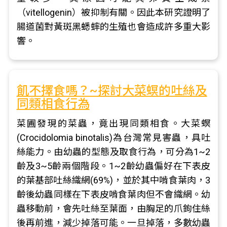
（vitellogenin）被抑制有關。因此本研究證明了
腸道菌對黃斑黑蟋蟀的生殖也會造成許多重大影
響。
飢不擇食嗎？~探討大菜螟的吐絲及
同類相食行為
菜圃發現的菜蟲，竟出現同類相食。大菜螟
(Crocidolomia binotalis)為台灣常見害蟲，具吐
絲能力。由幼蟲的型態及取食行為，可分為1~2
齡及3~5齡兩個階段。1~2齡幼蟲偏好在下表皮
的葉基部吐絲織網(69%)，並於其中啃食葉肉，3
齡後幼蟲同樣在下表皮啃食葉肉但不會織網。幼
蟲移動前，會先吐絲至葉面，由胸足的爪鉤住絲
後再前進，減少掉落可能。一旦掉落，多數幼蟲