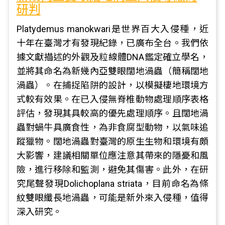
研判
Platydemus manokwari是世界百大入侵種，近
十年在臺灣才有發現紀錄，已廣布全台。我們依
據文獻描述的外觀及粒線體DNA鑑定確立學名，
並將其命名為新幾內亞雙眼闊地渦蟲（簡稱闊地
渦蟲）。在捕捉陷阱的設計，以模擬棲地環境方
式較有效果。在已入侵無脊椎動物處理順序表格
評估，發現其具較高的優先處理順序。且闊地渦
蟲對蝸牛具廣食性，為非食腐型動物，以氣味追
蹤獵物。闊地渦蟲對臺灣的原生生物和環境有頗
大影響，建議相關單位應注意其帶來的隱憂和風
險，進行移除和監測，避免其傷害。此外，在研
究尾聲發現Dolichoplana striata，目前命名為條
紋雙眼纖長地渦蟲，可能是新外來入侵種，值得
深入研究。