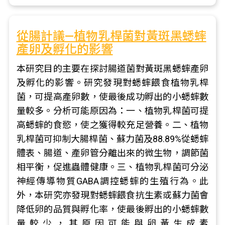
從腸計議—植物乳桿菌對黃斑黑蟋蟀
產卵及孵化的影響
本研究目的主要在探討腸道菌對黃斑黑蟋蟀產卵
及孵化的影響。研究發現對蟋蟀餵食植物乳桿
菌，可提高產卵數，使最後成功孵出的小蟋蟀數
量較多。分析可能原因為：一、植物乳桿菌可提
高蟋蟀的食慾，使之獲得較充足營養。二、植物
乳桿菌可抑制大腸桿菌、蘇力菌及88.89%從蟋蟀
體表、腸道、產卵管分離出來的微生物，調節菌
相平衡，促進蟲體健康。三、植物乳桿菌可分泌
神經傳導物質GABA調控蟋蟀的生殖行為。此
外，本研究亦發現對蟋蟀餵食抗生素或蘇力菌會
降低卵的品質與孵化率，使最後孵出的小蟋蟀數
量較少，其原因可能與卵黃生成素