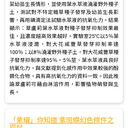
菜幼苗生長情形，並使用葉水萃液澆灌野外種子
土，測試對不特定雜草種子發芽及幼苗生長影
響，再用碘滴定法試驗水萃液的抗氧化力。結果
顯示：翠盧莉葉水萃液對種子發芽抑制效果最
佳，且濃度越高效果越好。實驗室25°C以5％葉
水萃液浸潤，對大花咸豐草發芽抑制率達
100％；以8％澆灌野外種子土，對大花咸豐草種
子發芽抑制率達95％。5％莖、葉水萃液具良好
抗氧化力，與文獻提到化感作用中效果較強的酚
類化合物，具有高抗氧化力的資料一致。因此推
論翠盧莉可藉由淋溶作用，影響植物萌發與生
長。
「紫耀」你知道 紫斑蝶幻色條件之
探討