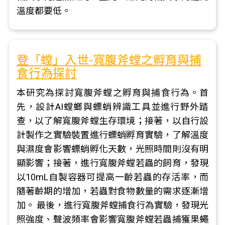
溫度都要低。
登「螳」入世-寬腹斧螳之孵育與捕
食行為探討
本研究為探討寬腹斧螳之孵育與捕食行為。首
先，設計AI螳螂與螵蛸辨識工具並進行野外踏
查，以了解寬腹斧螳生存環境；接著，以自行設
計製作之實驗裝置進行螵蛸孵育實驗，了解溫度
與濕度會影響螵蛸孵化天數，光照時間則沒有明
顯影響；接著，進行寬腹斧螳若蟲的飼育，發現
以10mL自製容器可提高一齡若蟲的存活率，而
隨著齡期的增加，若蟲對食物數量的需求逐漸增
加。 最後，進行寬腹斧螳捕食行為實驗，發現光
照強度、聲波頻率會影響寬腹斧螳若蟲捕獲果蠅