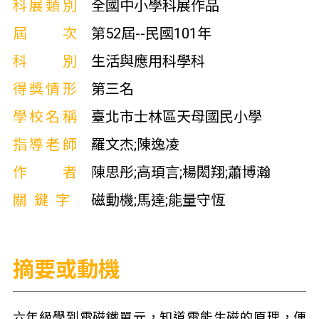
科展類別
全國中小學科展作品
屆次
第52屆--民國101年
科別
生活與應用科學科
得獎情形
第三名
學校名稱
臺北市士林區天母國民小學
指導老師
羅文杰;陳逸凌
作者
陳思彤;高頊言;楊閎翔;蕭博瀚
關鍵字
磁動機;馬達;能量守恆
摘要或動機
六年級學到電磁鐵單元，知道電能生磁的原理，便