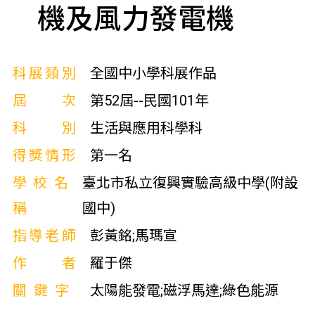
機及風力發電機
科展類別
全國中小學科展作品
屆次
第52屆--民國101年
科別
生活與應用科學科
得獎情形
第一名
學校名
臺北市私立復興實驗高級中學(附設
稱
國中)
指導老師
彭黃銘;馬瑪宣
作者
羅于傑
關鍵字
太陽能發電;磁浮馬達;綠色能源