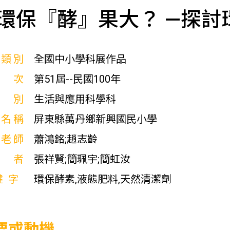
環保『酵』果大？ —探
展類別
全國中小學科展作品
屆次
第51屆--民國100年
科別
生活與應用科學科
校名稱
屏東縣萬丹鄉新興國民小學
導老師
蕭鴻銘;趙志齡
作者
張祥賢;簡珮宇;簡虹汝
鍵字
環保酵素,液態肥料,天然清潔劑
要或動機