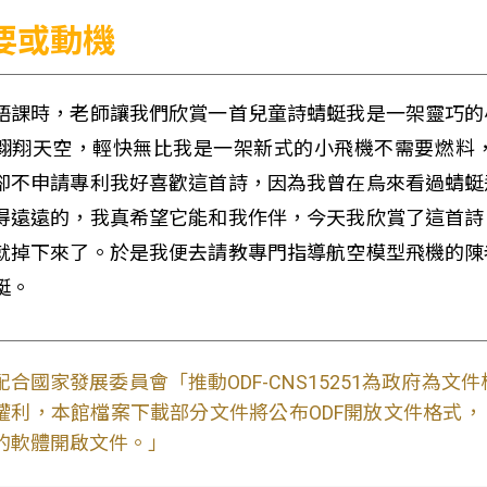
要或動機
語課時，老師讓我們欣賞一首兒童詩蜻蜓我是一架靈巧的
翱翔天空，輕快無比我是一架新式的小飛機不需要燃料
卻不申請專利我好喜歡這首詩，因為我曾在烏來看過蜻蜓
得遠遠的，我真希望它能和我作伴，今天我欣賞了這首詩
就掉下來了。於是我便去請教專門指導航空模型飛機的陳
蜓。
配合國家發展委員會「推動ODF-CNS15251為政府為
權利，本館檔案下載部分文件將公布ODF開放文件格式， 免費
的軟體開啟文件。」