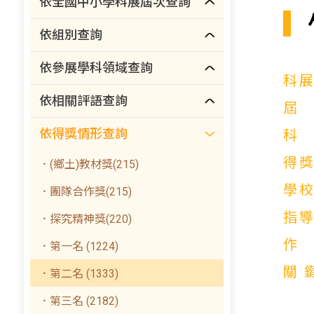
依全國中小學科展屆次查詢
依組別查詢
依參展學科領域查詢
科
依相關評語查詢
依得獎情形查詢
得
．(鄉土)教材獎(215)
學
．團隊合作獎(215)
指
．探究精神獎(220)
．第一名 (1224)
關
．第二名 (1333)
．第三名 (2182)