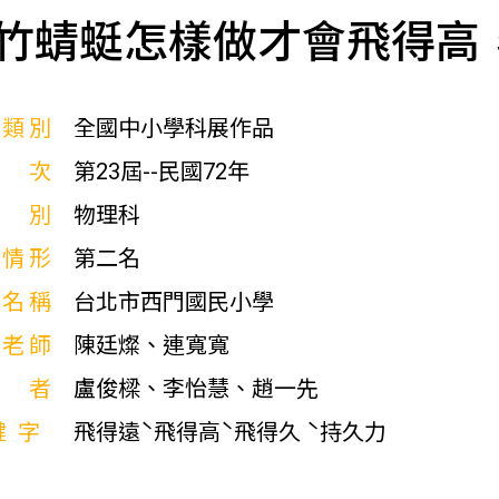
竹蜻蜓怎樣做才會飛得高
展類別
全國中小學科展作品
屆次
第23屆--民國72年
科別
物理科
獎情形
第二名
校名稱
台北市西門國民小學
導老師
陳廷燦、連寬寬
作者
盧俊樑、李怡慧、趙一先
鍵字
飛得遠ˋ飛得高ˋ飛得久 ˋ持久力