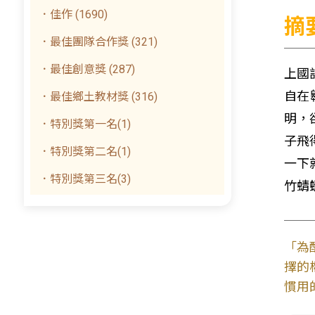
．佳作 (1690)
摘
．最佳團隊合作獎 (321)
．最佳創意獎 (287)
上國
自在
．最佳鄉土教材獎 (316)
明，
．特別獎第一名(1)
子飛
．特別獎第二名(1)
一下
．特別獎第三名(3)
竹蜻
「為
擇的
慣用