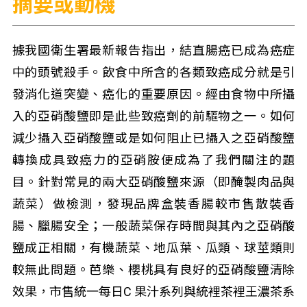
摘要或動機
據我國衛生署最新報告指出，結直腸癌已成為癌症
中的頭號殺手。飲食中所含的各類致癌成分就是引
發消化道突變、癌化的重要原因。經由食物中所攝
入的亞硝酸鹽即是此些致癌劑的前驅物之一。如何
減少攝入亞硝酸鹽或是如何阻止已攝入之亞硝酸鹽
轉換成具致癌力的亞硝胺便成為了我們關注的題
目。針對常見的兩大亞硝酸鹽來源（即醃製肉品與
蔬菜）做檢測，發現品牌盒裝香腸較市售散裝香
腸、臘腸安全；一般蔬菜保存時間與其內之亞硝酸
鹽成正相關，有機蔬菜、地瓜葉、瓜類、球莖類則
較無此問題。芭樂、櫻桃具有良好的亞硝酸鹽清除
效果，市售統一每日C 果汁系列與統裡茶裡王濃茶系