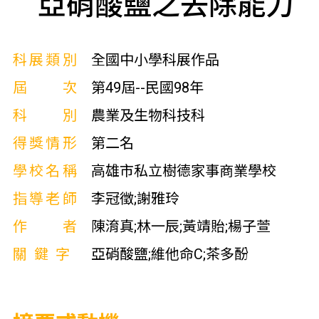
亞硝酸鹽之去除能力
科展類別
全國中小學科展作品
屆次
第49屆--民國98年
科別
農業及生物科技科
得獎情形
第二名
學校名稱
高雄市私立樹德家事商業學校
指導老師
李冠徵;謝雅玲
作者
陳淯真;林一辰;黃靖貽;楊子萱
關鍵字
亞硝酸鹽;維他命C;茶多酚