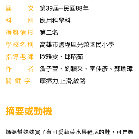
屆次
第39屆--民國88年
科別
應用科學科
得獎情形
第二名
學校名稱
高雄市鹽埕區光榮國民小學
指導老師
歐雅雯、邱昭茹
作者
詹子萱、劉穎采、李佳彥、蘇瑜璋
關鍵字
摩擦力,止滑,紋路
摘要或動機
媽媽幫妹妹買了有可愛蔬菜水果鞋底的鞋，可是媽