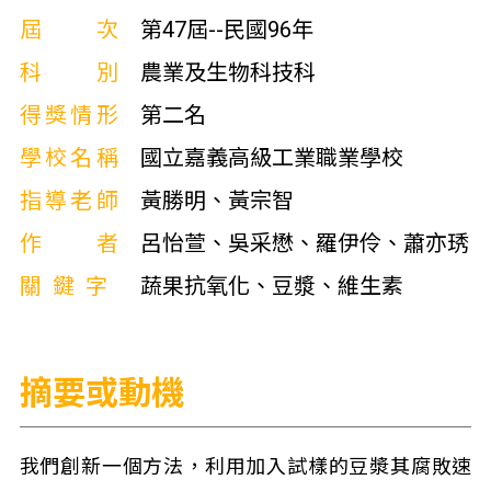
屆次
第47屆--民國96年
科別
農業及生物科技科
得獎情形
第二名
學校名稱
國立嘉義高級工業職業學校
指導老師
黃勝明、黃宗智
作者
呂怡萱、吳采懋、羅伊伶、蕭亦琇
關鍵字
蔬果抗氧化、豆漿、維生素
摘要或動機
我們創新一個方法，利用加入試樣的豆漿其腐敗速