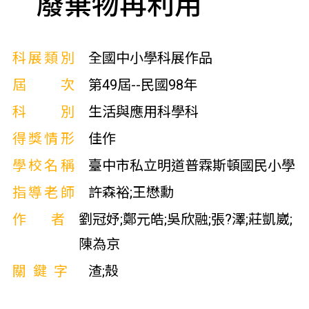
廢棄物再利用
科展類別
全國中小學科展作品
屆次
第49屆--民國98年
科別
生活與應用科學科
得獎情形
佳作
學校名稱
臺中市私立明道普霖斯頓國民小學
指導老師
許森裕;王懋勳
作者
劉冠妤;鄭元皓;吳欣融;張?澤;莊凱崴;
陳為京
關鍵字
渣;殼