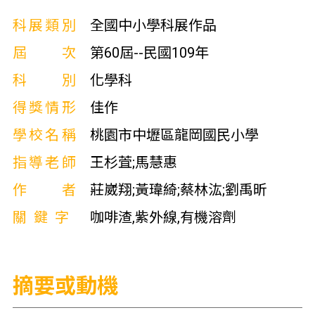
科展類別
全國中小學科展作品
屆次
第60屆--民國109年
科別
化學科
得獎情形
佳作
學校名稱
桃園市中壢區龍岡國民小學
指導老師
王杉萓;馬慧惠
作者
莊崴翔;黃瑋綺;蔡林汯;劉禹昕
關鍵字
咖啡渣,紫外線,有機溶劑
摘要或動機