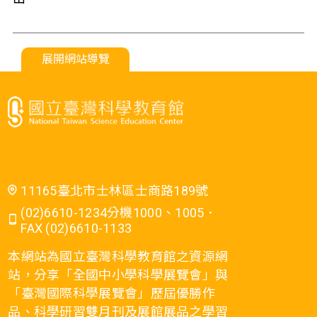
展開網站導覽
11165臺北市士林區士商路189號
(02)6610-1234分機1000、1005．
FAX (02)6610-1133
本網站為國立臺灣科學教育館之資源網
站，分享「全國中小學科學展覽會」與
「臺灣國際科學展覽會」歷屆優勝作
品、科學研習雙月刊及展館展品之學習