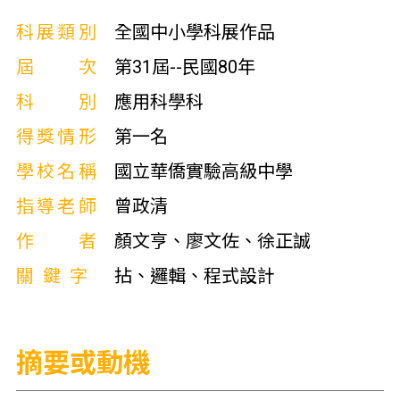
科展類別
全國中小學科展作品
屆次
第31屆--民國80年
科別
應用科學科
得獎情形
第一名
學校名稱
國立華僑實驗高級中學
指導老師
曾政清
作者
顏文亨、廖文佐、徐正誠
關鍵字
拈、邏輯、程式設計
摘要或動機