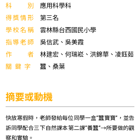
科別
應用科學科
得獎情形
第三名
學校名稱
雲林縣台西國民小學
指導老師
吳信武、吳美霞
作者
林建宏、何瑞崧、洪錦華、凌鈺茹
關鍵字
蠶、桑葉
摘要或動機
快放寒假時，老師發給每位同學一盒“蠶寶寶”，並告
訴同學配合三下自然課本第二課“養蠶”→所要做的觀
察和實驗。