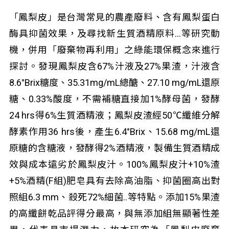
「鳳梨皮」是台灣常見的農產廢料、含有鳳梨蛋白
酶具抑菌效果，及尋找新生質酒精原料…等研究動
機，併用「廢棄物再利用」之綠能環保概念來進行
探討。發現鳳梨皮含67%汁液及27%果渣，汁液含
8.6°Brix糖度、35.31mg/mL總醣、27.10 mg/mL還原
糖、0.33%酸度，不需補糖直接加1%酵母菌，發酵
24 hrs得6%生質酒精液；鳳梨皮渣經50℃纖維分解
酵素作用36 hrs後，產生6.4°Brix、15.68 mg/mL還
原糖的含糖液，發酵得2%酒精液，製備生質酒精成
效與成本遠劣於鳳梨皮汁。100%鳳梨皮汁+10%渣
+5%酒精(F組)肥皂具有去除高油脂、抑菌圈高出對
照組6.3 mm、殺死72%細菌..等特點。添加15%果渣
的高纖餅乾品評得分最高，與無添加組無顯著性差