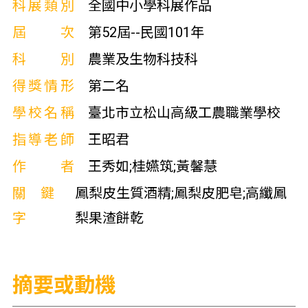
科展類別
全國中小學科展作品
屆次
第52屆--民國101年
科別
農業及生物科技科
得獎情形
第二名
學校名稱
臺北市立松山高級工農職業學校
指導老師
王昭君
作者
王秀如;桂嬿筑;黃馨慧
關鍵
鳳梨皮生質酒精;鳳梨皮肥皂;高纖鳳
字
梨果渣餅乾
摘要或動機