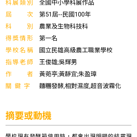
科展類別
全國中小學科展作品
屆次
第51屆--民國100年
科別
農業及生物科技科
得獎情形
第一名
學校名稱
國立民雄高級農工職業學校
指導老師
王俊雄;吳輝男
作者
黃菀亭;黃靜宜;朱盈璋
關鍵字
麵糰發酵,相對濕度,超音波霧化
摘要或動機
學校現有發酵箱使用時，都會出現明顯的結露現