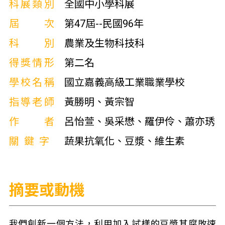
科展類別
全國中小學科展
屆次
第47屆--民國96年
科別
農業及生物科技科
得獎情形
第二名
學校名稱
國立嘉義高級工業職業學校
指導老師
黃勝明、黃宗智
作者
呂怡萱、吳采懋、羅伊伶、蕭亦琇
關鍵字
蔬果抗氧化、豆漿、維生素
摘要或動機
我們創新一個方法，利用加入試樣的豆漿其腐敗速