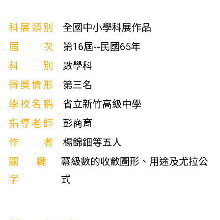
科展類別
全國中小學科展作品
屆次
第16屆--民國65年
科別
數學科
得獎情形
第三名
學校名稱
省立新竹高級中學
指導老師
彭商育
作者
楊錦鈿等五人
關鍵
冪級數的收斂圖形、用途及尤拉公
字
式