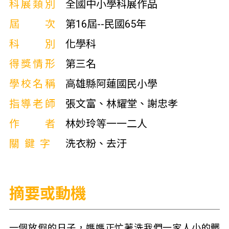
科展類別
全國中小學科展作品
屆次
第16屆--民國65年
科別
化學科
得獎情形
第三名
學校名稱
高雄縣阿蓮國民小學
指導老師
張文富、林耀堂、謝忠孝
作者
林妙玲等一一二人
關鍵字
洗衣粉、去汙
摘要或動機
一個放假的日子，媽媽正忙著洗我們一家人小的髒