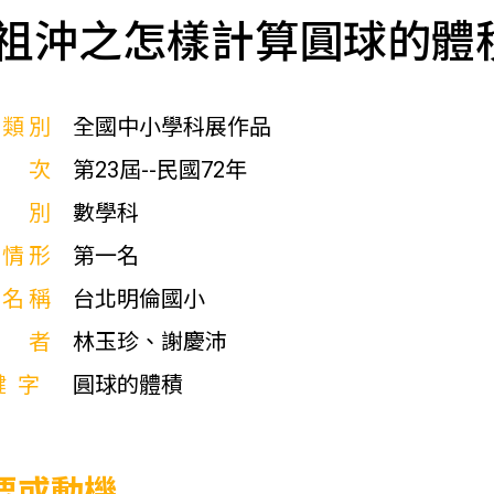
祖沖之怎樣計算圓球的體
展類別
全國中小學科展作品
屆次
第23屆--民國72年
科別
數學科
獎情形
第一名
校名稱
台北明倫國小
作者
林玉珍、謝慶沛
鍵字
圓球的體積
要或動機