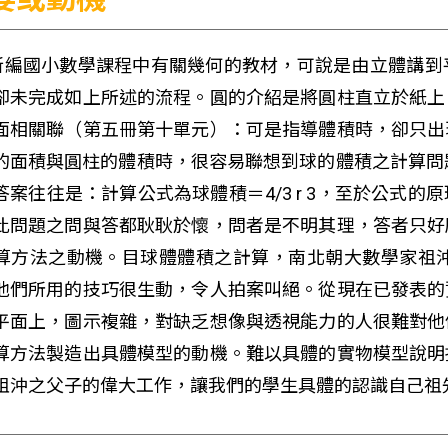
)新編國小數學課程中有關幾何的教材，可說是由立體講
卻未完成如上所述的流程。圓的介紹是將圓柱直立於紙上
面相關聯（第五冊第十單元）：可是指導體積時，卻只出
的面積與圓柱的體積時，很容易聯想到球的體積之計算問題
答案往往是：計算公式為球體積＝4/3 r 3，至於公式
此問題之問與答都耿耿於懷，問者是不明其理，答者只好
算方法之動機。目球體體積之計算，南北朝大數學家祖沖之（
他們所用的技巧很生動，令人拍案叫絕。從現在已發表的
平面上，圖示複雜，對缺乏想像與透視能力的人很難對他
算方法製造出具體模型的動機。難以具體的實物模型說明
祖沖之父子的偉大工作，讓我們的學生具體的認識自己祖