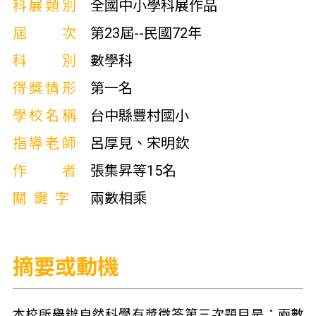
科展類別
全國中小學科展作品
屆次
第23屆--民國72年
科別
數學科
得獎情形
第一名
學校名稱
台中縣豐村國小
指導老師
呂厚見、宋明欽
作者
張集昇等15名
關鍵字
兩數相乘
摘要或動機
本校所舉辦自然科學有獎徵答第三次題目是：兩數