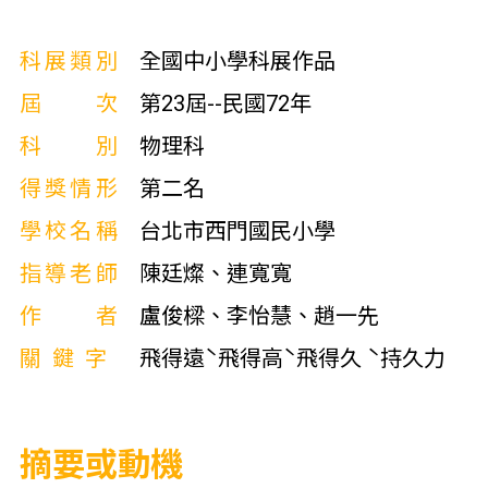
科展類別
全國中小學科展作品
屆次
第23屆--民國72年
科別
物理科
得獎情形
第二名
學校名稱
台北市西門國民小學
指導老師
陳廷燦、連寬寬
作者
盧俊樑、李怡慧、趙一先
關鍵字
飛得遠ˋ飛得高ˋ飛得久 ˋ持久力
摘要或動機