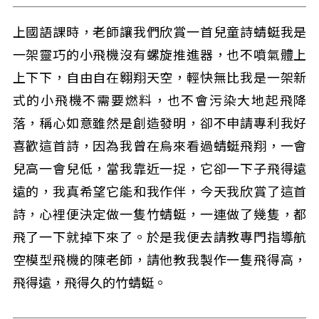
上國語課時，老師讓我們欣賞一首兒童詩蜻蜓我是
一架靈巧的小飛機沒有螺旋推進器，也不噴氣體上
上下下，自由自在翱翔天空，輕快無比我是一架新
式的小飛機不需要燃料，也不會污染大地起飛降
落，稱心如意雖然是創造發明，卻不申請專利我好
喜歡這首詩，因為我曾在烏來看過蜻蜓飛翔，一會
兒高一會兒低，當我靠近一捉，它卻一下子飛得遠
遠的，我真希望它能和我作伴，今天我欣賞了這首
詩，心裡便決定做一隻竹蜻蜓，一連做了幾隻，都
飛了一下就掉下來了。於是我便去請教專門指導航
空模型飛機的陳老師，請他教我製作一隻飛得高，
飛得遠，飛得久的竹蜻蜓。