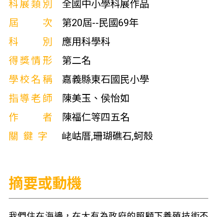
科展類別
全國中小學科展作品
屆次
第20屆--民國69年
科別
應用科學科
得獎情形
第二名
學校名稱
嘉義縣東石國民小學
指導老師
陳美玉、侯怡如
作者
陳福仁等四五名
關鍵字
峔岵厝,珊瑚礁石,蚵殼
摘要或動機
我們住在海邊，在大有為政府的照顧下養殖技術不