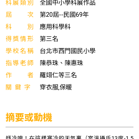
科展類別
全國中小學科展作品
屆次
第20屆--民國69年
科別
應用科學科
得獎情形
第三名
學校名稱
台北市西門國民小學
指導老師
陳恭珠、陳惠珠
作者
羅翊仁等三名
關鍵字
穿衣服,保暖
摘要或動機
妤冷唷！在這樣寒冷的天氣裏（室溫攝氏13度-1 5