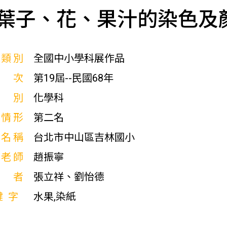
葉子、花、果汁的染色及
展類別
全國中小學科展作品
屆次
第19屆--民國68年
科別
化學科
獎情形
第二名
校名稱
台北市中山區吉林國小
導老師
趙振寧
作者
張立祥、劉怡德
鍵字
水果,染紙