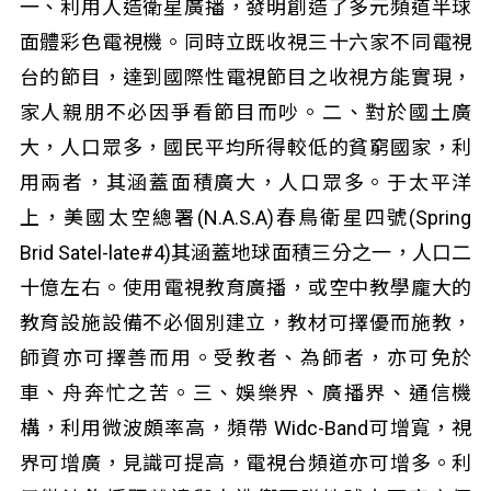
一、利用人造衛星廣播，發明創造了多元頻道半球
面體彩色電視機。同時立既收視三十六家不同電視
台的節目，達到國際性電視節目之收視方能實現，
家人親朋不必因爭看節目而吵。二、對於國土廣
大，人口眾多，國民平均所得較低的貧窮國家，利
用兩者，其涵蓋面積廣大，人口眾多。于太平洋
上，美國太空總署(N.A.S.A)春鳥衛星四號(Spring
Brid Satel-late#4)其涵蓋地球面積三分之一，人口二
十億左右。使用電視教育廣播，或空中教學龐大的
教育設施設備不必個別建立，教材可擇優而施教，
師資亦可擇善而用。受教者、為師者，亦可免於
車、舟奔忙之苦。三、娛樂界、廣播界、通信機
構，利用微波頗率高，頻帶 Widc-Band可增寬，視
界可增廣，見識可提高，電視台頻道亦可增多。利