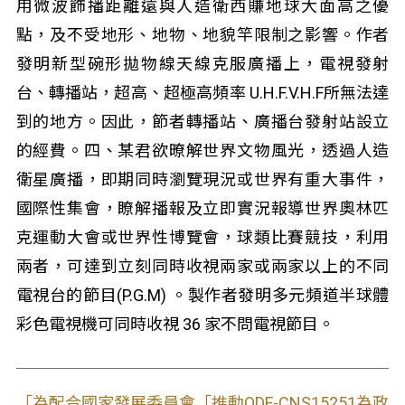
用微波飾播距離遠與人造衛西賺地球大面高之優
點，及不受地形、地物、地貌竿限制之影響。作者
發明新型碗形拋物線天線克服廣播上，電視發射
台、轉播站，超高、超極高頻率 U.H.F.V.H.F所無法達
到的地方。因此，節者轉播站、廣播台發射站設立
的經費。四、某君欲暸解世界文物風光，透過人造
衛星廣播，即期同時瀏覽現況或世界有重大事件，
國際性集會，瞭解播報及立即實況報導世界奧林匹
克運動大會或世界性博覽會，球類比賽競技，利用
兩者，可達到立刻同時收視兩家或兩家以上的不同
電視台的節目(P.G.M) 。製作者發明多元頻道半球體
彩色電視機可同時收視 36 家不問電視節目。
「為配合國家發展委員會「推動ODF-CNS15251為政