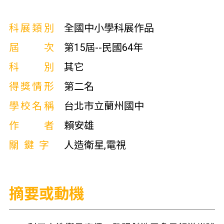
科展類別
全國中小學科展作品
屆次
第15屆--民國64年
科別
其它
得獎情形
第二名
學校名稱
台北市立蘭州國中
作者
賴安雄
關鍵字
人造衛星,電視
摘要或動機