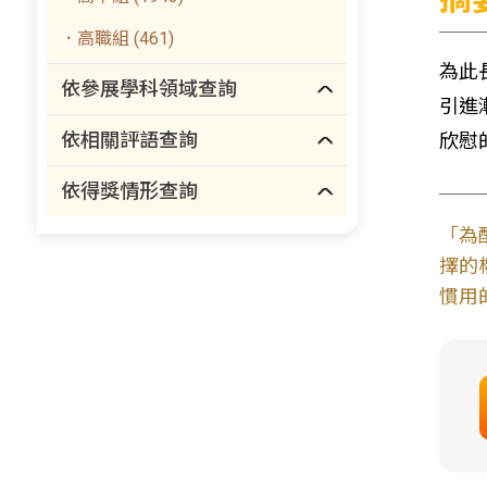
．高職組 (461)
為此
依參展學科領域查詢
引進
依相關評語查詢
欣慰
依得獎情形查詢
「為
擇的
慣用