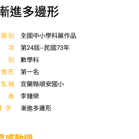
漸進多邊形
展類別
全國中小學科展作品
屆次
第24屆--民國73年
科別
數學科
獎情形
第一名
校名稱
宜蘭縣順安國小
作者
李鐘榮
鍵字
漸進多邊形
要或動機