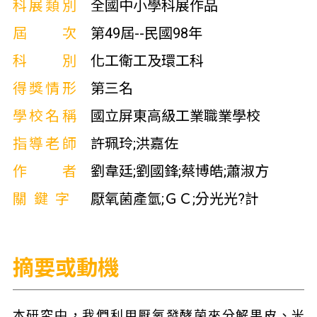
科展類別
全國中小學科展作品
屆次
第49屆--民國98年
科別
化工衛工及環工科
得獎情形
第三名
學校名稱
國立屏東高級工業職業學校
指導老師
許珮玲;洪嘉佐
作者
劉韋廷;劉國鋒;蔡博皓;蕭淑方
關鍵字
厭氧菌產氫;ＧＣ;分光光?計
摘要或動機
本研究中，我們利用厭氧發酵菌來分解果皮、米