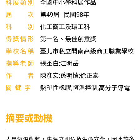
科展類別
全國中小學科展作品
屆次
第49屆--民國98年
科別
化工衛工及環工科
得獎情形
第一名、最佳創意獎
學校名稱
臺北市私立開南高級商工職業學校
指導老師
張丕白;江明岳
作者
陳彥宏;孫明愷;徐正泰
關鍵字
熱塑性橡膠;恆溫控制;高分子導電
摘要或動機
人是恆溫動物，失溫立即危及生命安全，因此許多