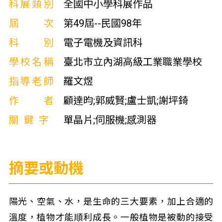
科展類別
全國中小學科展作品
屆次
第49屆--民國98年
科別
電子電機及資訊科
學校名稱
臺北市立內湖高級工業職業學校
指導老師
羅文煜
作者
顧達昀;郭威賢;盧士凱;謝坪錡
關鍵字
單晶片;伺服機;感測器
摘要或動機
陽光、空氣、水，是生命的三大要素，加上合適的
溫度，植物才能順利成長。一般植物是被動的接受