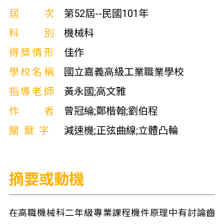
屆次
第52屆--民國101年
科別
機械科
得獎情形
佳作
學校名稱
國立嘉義高級工業職業學校
指導老師
黃永國;高文雅
作者
曾冠綸;鄭楷翰;劉伯程
關鍵字
減速機;正弦曲線;立體凸輪
摘要或動機
在高職機械科二年級專業課程機件原理中有討論齒