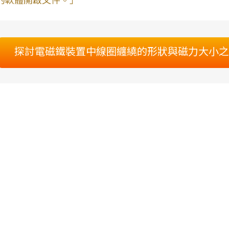
的軟體開啟文件。」
探討電磁鐵裝置中線圈纏繞的形狀與磁力大小之