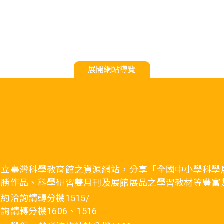
展開網站導覽
國立臺灣科學教育館之資源網站，分享「全國中小學科學
優勝作品、科學研習雙月刊及展館展品之學習教材等豐富
約洽詢請轉分機1515/
詢請轉分機1606、1516