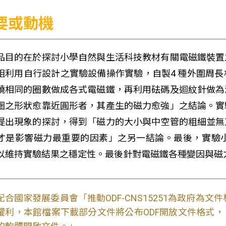
要或動機
品目的在於探討小學自然與生活科技教材有關電磁鐵裝置
組利用自行設計之實驗設備操作實驗，自製4 種外圍周
繞相同的圈數做成各式電磁鐵，再利用砝碼及迴紋針做為
圈之形狀愈靠近圓形者，其產生的磁力愈強」之結論。實
提出現象的探討，得到「磁力的大小與中空管的粗細並無
才是影響磁力最重要的因素」之另一結論。最後，實驗
以維持實驗結果之穩定性。最後針對電磁鐵各種變因與磁
配合國家發展委員會「推動ODF-CNS15251為政府為
權利，本館檔案下載部分文件將公布ODF開放文件格式， 免費