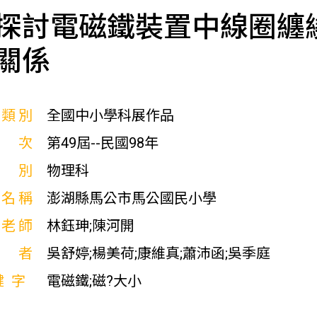
探討電磁鐵裝置中線圈纏
關係
展類別
全國中小學科展作品
屆次
第49屆--民國98年
科別
物理科
校名稱
澎湖縣馬公市馬公國民小學
導老師
林鈺珅;陳河開
作者
吳舒婷;楊美荷;康維真;蕭沛函;吳季庭
鍵字
電磁鐵;磁?大小