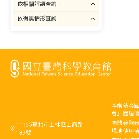
依相關評語查詢
依得獎情形查詢
本網站為
會」歷屆
團體參觀預
11165臺北市士林區士商路
場地使用洽
189號