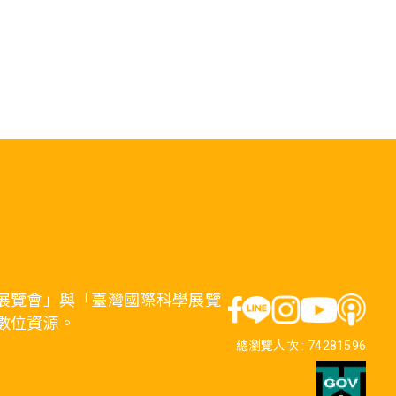
展覽會」與「臺灣國際科學展覽
數位資源。
總瀏覽人次 :
74281596