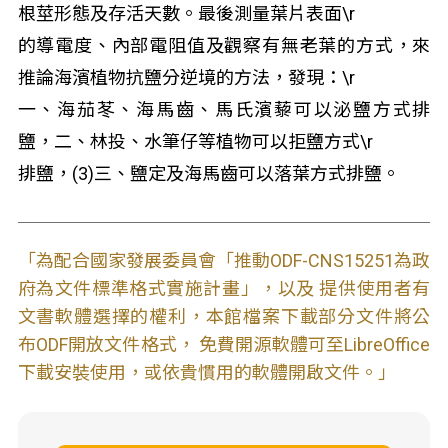
根莖形態及存活天數。最後測量葉片表面\r
的導電度、內部電阻值及觀察有無老葉的方式，來
推論海濱植物抗鹽分逆境的方法，發現：\r
一、海茄苳、海馬齒、馬氏濱藜可以泌鹽方式排
鹽，二、林投、水筆仔等植物可以拒鹽方式\r
排鹽，(3)三、鹽定及海馬齒可以落葉方式排鹽。
「為配合國家發展委員會「推動ODF-CNS15251為政
府為文件標準格式實施計畫」，以及 提供使用者有
文書軟體選擇的權利，本館檔案下載部分文件將公
布ODF開放文件格式， 免費開源軟體可至LibreOffice
下載安裝使用，或依貴慣用的軟體開啟文件。」