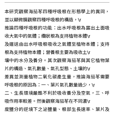
本研究觀察海茄苳四種呼吸根在形態學上的異同，
並以顯微鏡觀察四種呼吸根的構造，\r
推論四種呼吸根的功能：出水呼吸根為露出土面吸
收大氣中的氣體；纜狀根為支持植物本體\r
及運送由出水呼吸根吸收之氣體至植物本體；支持
根為支持植物本體；營養根主要為吸收土\r
壤中的水分及養分。其次觀察海茄苳與其它植物葉
片的構造、氣孔數量、氣孔型態、土壤的\r
差異並測量植物二氧化碳產生量，推論海茄苳需要
呼吸根的原因為：一、葉片氣孔數量過少，\r
二、生長環境嚴酷不利於吸收養分及空氣，三、呼
吸作用率較差。然後觀察海茄苳在不同濃\r
度鹽分的逆境下之泌鹽量、根部生長速率、葉片及