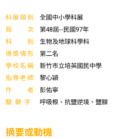
科展類別
全國中小學科展
屆次
第48屆--民國97年
科別
生物及地球科學科
得獎情形
第二名
學校名稱
新竹市立培英國民中學
指導老師
黎心穎
作者
彭佑寧
關鍵字
呼吸根、抗鹽逆境、鹽腺
摘要或動機