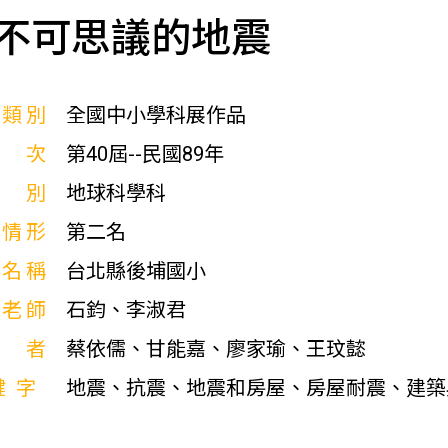
不可思議的地震
展類別
全國中小學科展作品
屆次
第40屆--民國89年
科別
地球科學科
獎情形
第二名
校名稱
台北縣後埔國小
導老師
石鈞、李淑君
作者
蔡依儒、甘能嘉、廖家瑜、王玟懿
鍵字
地震、抗震、地震和房屋、房屋耐震、建築