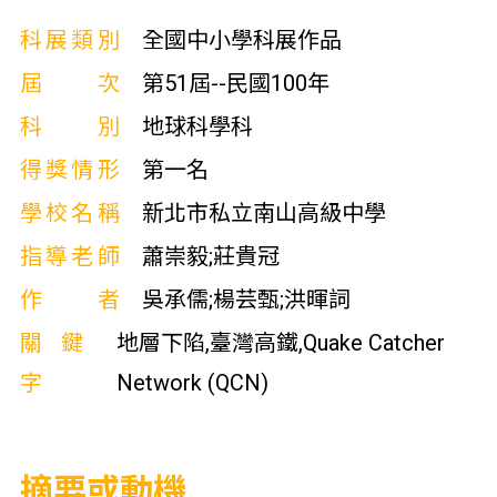
科展類別
全國中小學科展作品
屆次
第51屆--民國100年
科別
地球科學科
得獎情形
第一名
學校名稱
新北市私立南山高級中學
指導老師
蕭崇毅;莊貴冠
作者
吳承儒;楊芸甄;洪暉詞
關鍵
地層下陷,臺灣高鐵,Quake Catcher
字
Network (QCN)
摘要或動機