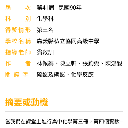
屆次
第41屆--民國90年
科別
化學科
得獎情形
第三名
學校名稱
嘉義縣私立協同高級中學
指導老師
翁啟訓
作者
林佩蓁、陳立軒、張鈞弼、陳鴻毅
關鍵字
硫酸及硝酸、化學反應
摘要或動機
當我們在課堂上進行高中化學第三冊，第四個實驗--