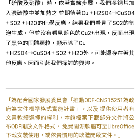
「硫酸及硝酸」時，依著實驗步驟，我們將銅片加
入濃硫酸中並加熱之 並期待著Cu + H
2
SO
4
→CuSO
4
+ SO
2
+ H
2
O的化學反應，結果我們看見了SO
2
的氣
泡生成，但並沒有看見藍色的Cu
2+
出現，反而出現
了黑色的固體顆粒，顯示除了Cu
+ H
2
SO
4
→CuSO
4
+ SO
2
+ H
2
O外，可能還存在著其
他反應。因而引起我們探討的興趣。
「為配合國家發展委員會「推動ODF-CNS15251為政
府為文件標準格式實施計畫」，以及 提供使用者有
文書軟體選擇的權利，本館檔案下載部分文件將公
布ODF開放文件格式， 免費開源軟體可至LibreOffice
下載安裝使用，或依貴慣用的軟體開啟文件。」