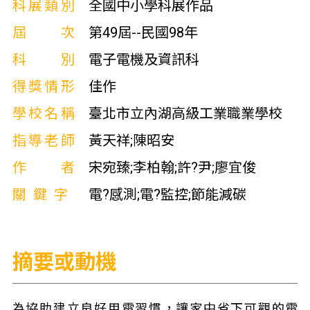
科展類別
全國中小學科展作品
屆次
第49屆--民國98年
科別
電子電機及資訊科
得獎情形
佳作
學校名稱
臺北市立內湖高級工業職業學校
指導老師
黃天祥;陳昭安
作者
宋宛臻;李柏翰;許?尹;廖宜俊
關鍵字
電?感測;電?監控;節能減碳
摘要或動機
為協助建立良好用電習慣，讓家中省下可觀的電