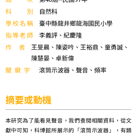
科別
自然科
學校名稱
臺中縣龍井鄉龍海國民小學
指導老師
李義評、紀慶隆
作者
王旻晨、陳姿吟、王裕鼎、童勇誠、
陳慧晏、卓新偉
關鍵字
滾筒示波器、聲音、頻率
摘要或動機
本研究為了能看見聲音，我們查閱相關資料，從文
獻中可知，科博館所展示的「滾筒示波器」，有類