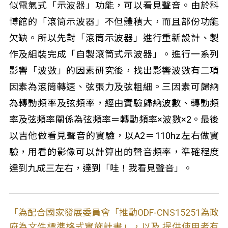
似電氣式「示波器」功能，可以看見聲音。由於科
博館的「滾筒示波器」不但體積大，而且部份功能
欠缺。所以先對「滾筒示波器」進行重新設計、製
作及組裝完成「自製滾筒式示波器」。進行一系列
影響「波數」的因素研究後，找出影響波數有二項
因素為滾筒轉速、弦張力及弦粗細。三因素可歸納
為轉動頻率及弦頻率，經由實驗歸納波數、轉動頻
率及弦頻率關係為弦頻率＝轉動頻率×波數×2。最後
以吉他做看見聲音的實驗，以A2＝110hz左右做實
驗，用看的影像可以計算出的聲音頻率，準確程度
達到九成三左右，達到「哇！我看見聲音」。
「為配合國家發展委員會「推動ODF-CNS15251為政
府為文件標準格式實施計畫」，以及 提供使用者有