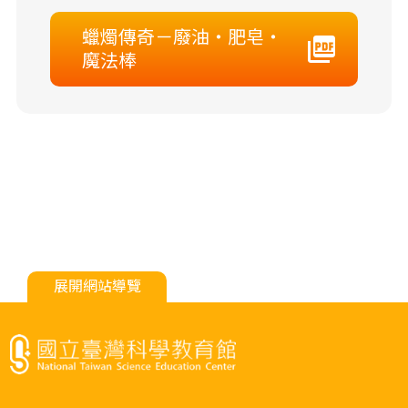
蠟燭傳奇－廢油‧肥皂‧
魔法棒
展開網站導覽