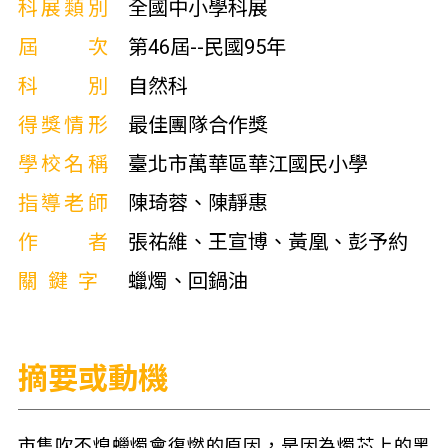
科展類別
全國中小學科展
屆次
第46屆--民國95年
科別
自然科
得獎情形
最佳團隊合作獎
學校名稱
臺北市萬華區華江國民小學
指導老師
陳琦蓉、陳靜惠
作者
張祐維、王宣博、黃凰、彭予約
關鍵字
蠟燭、回鍋油
摘要或動機
市售吹不熄蠟燭會復燃的原因，是因為燭芯上的黑