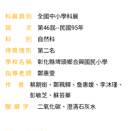
科展類別
全國中小學科展
屆次
第46屆--民國95年
科別
自然科
得獎情形
第二名
學校名稱
彰化縣埤頭鄉合興國民小學
指導老師
鄭惠雯
作者
蔡期銜、鄭珮驊、詹惠媛、李沐瑾、
彭敏芝、蘇芸蓁
關鍵字
二氧化碳、澄清石灰水