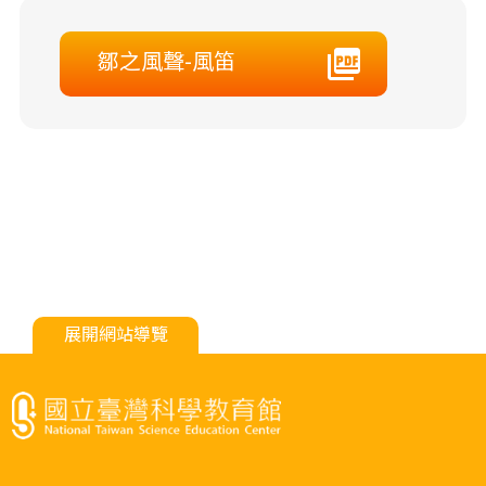
鄒之風聲-風笛
展開網站導覽