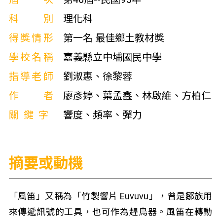
科別
理化科
得獎情形
第一名 最佳鄉土教材獎
學校名稱
嘉義縣立中埔國民中學
指導老師
劉淑惠、徐黎蓉
作者
廖彥婷、葉孟鑫、林啟維、方柏仁
關鍵字
響度、頻率、彈力
摘要或動機
「風笛」又稱為「竹製響片 Euvuvu」，曾是鄒族用
來傳遞訊號的工具，也可作為趕鳥器。風笛在轉動