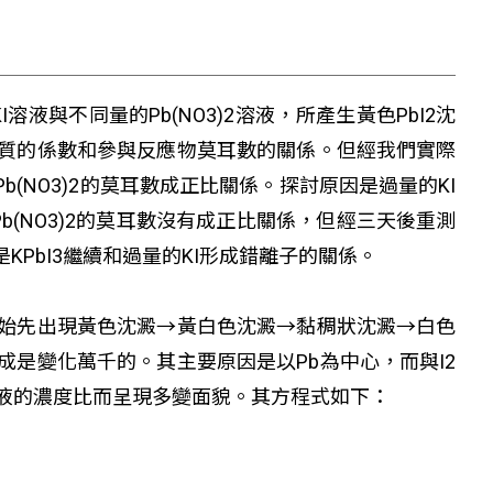
溶液與不同量的Pb(NO
3
)
2
溶液，所產生黃色PbI
2
沈
質的係數和參與反應物莫耳數的關係。但經我們實際
(NO
3
)
2
的莫耳數成正比關係。探討原因是過量的KI
(NO
3
)
2
的莫耳數沒有成正比關係，但經三天後重測
PbI
3
繼續和過量的KI形成錯離子的關係。
始先出現黃色沈澱→黃白色沈澱→黏稠狀沈澱→白色
是變化萬千的。其主要原因是以Pb為中心，而與I2
液的濃度比而呈現多變面貌。其方程式如下：