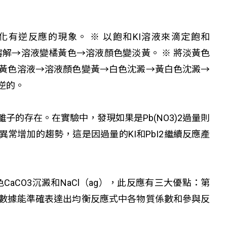
化有逆反應的現象。 ※ 以飽和KI溶液來滴定飽和
解→溶液變橘黃色→溶液顏色變淡黃。 ※ 將淡黃色
黃色溶液→溶液顏色變黃→白色沈澱→黃白色沈澱→
逆的。
子的存在。在實驗中，發現如果是Pb(NO
3
)
2
過量則
常增加的趨勢，這是因過量的KI和PbI
2
繼續反應產
CaCO
3
沉澱和NaCl
（ag）
，此反應有三大優點：第
數據能準確表達出均衡反應式中各物質係數和參與反