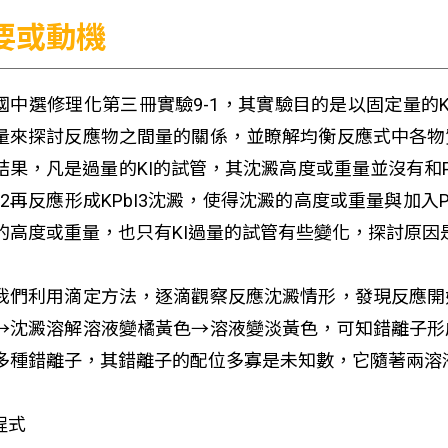
要或動機
國中選修理化第三冊實驗9-1，其實驗目的是以固定量的KI
量來探討反應物之間量的關係，並瞭解均衡反應式中各物
結果，凡是過量的KI的試管，其沈澱高度或重量並沒有和Pb
2
再反應形成KPbI
3
沈澱，使得沈澱的高度或重量與加入Pb
的高度或重量，也只有KI過量的試管有些變化，探討原因是K
我們利用滴定方法，逐滴觀察反應沈澱情形，發現反應開
→沈澱溶解溶液變橘黃色→溶液變淡黃色，可知錯離子形成
多種錯離子，其錯離子的配位多寡是未知數，它隨著兩溶