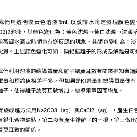
我們用透明淡黃色溶液5mL 以蒸餾水滴定發現顏色變
O
3
)
2
溶液，其顏色變化為：黃色沈澱→黃白沈澱→沈澱溶
用蒸餾水滴定時顏色有逆反應的現象，其顏色變化為：淡
沈澱。上述顏色變化可知：碘鉛錯離子的形成及解離是可
我們利用溶液的總導電量和離子總莫耳數有關來推知有錯離
電量和理論值相差不多，但如果是KI過量則總導電量便有異
離子，使得離子總莫耳數增加，總導電量因而增加。
實驗改進方法用Na
2
CO
3
（ag）
與CaCl
2
（ag）
，產生白色
有鉛化合物缺點，第二沒有產生錯離子的干擾，第三做出
質莫耳數的關係。