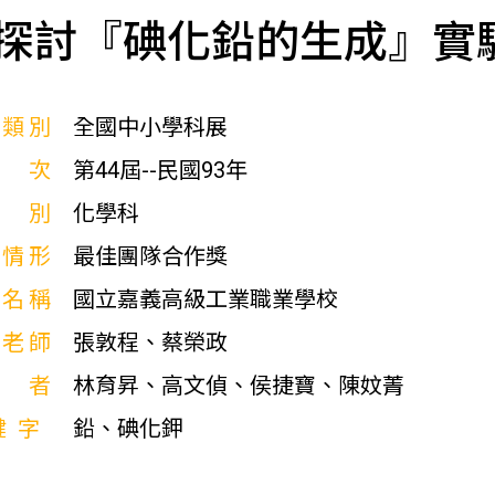
探討『碘化鉛的生成』實
展類別
全國中小學科展
屆次
第44屆--民國93年
科別
化學科
獎情形
最佳團隊合作獎
校名稱
國立嘉義高級工業職業學校
導老師
張敦程、蔡榮政
作者
林育昇、高文偵、侯捷寶、陳妏菁
鍵字
鉛、碘化鉀