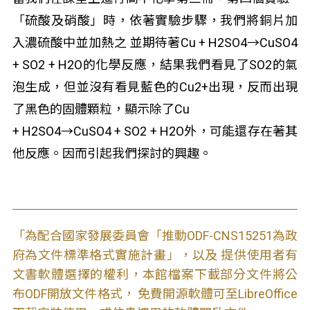
「硫酸及硝酸」時，依著實驗步驟，我們將銅片加
入濃硫酸中並加熱之 並期待著Cu + H
2
SO
4
→CuSO
4
+ SO
2
+ H
2
O的化學反應，結果我們看見了SO
2
的氣
泡生成，但並沒有看見藍色的Cu
2+
出現，反而出現
了黑色的固體顆粒，顯示除了Cu
+ H
2
SO
4
→CuSO
4
+ SO
2
+ H
2
O外，可能還存在著其
他反應。因而引起我們探討的興趣。
「為配合國家發展委員會「推動ODF-CNS15251為政
府為文件標準格式實施計畫」，以及 提供使用者有
文書軟體選擇的權利，本館檔案下載部分文件將公
布ODF開放文件格式， 免費開源軟體可至LibreOffice