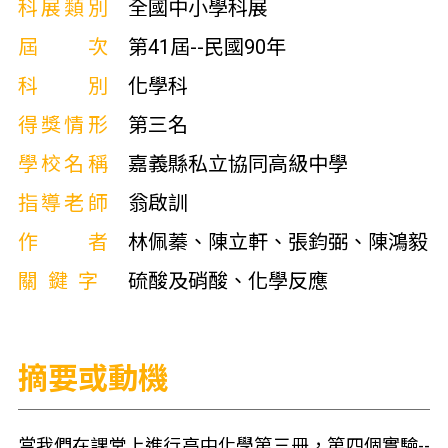
科展類別
全國中小學科展
屆次
第41屆--民國90年
科別
化學科
得獎情形
第三名
學校名稱
嘉義縣私立協同高級中學
指導老師
翁啟訓
作者
林佩蓁、陳立軒、張鈞弼、陳鴻毅
關鍵字
硫酸及硝酸、化學反應
摘要或動機
當我們在課堂上進行高中化學第三冊，第四個實驗--