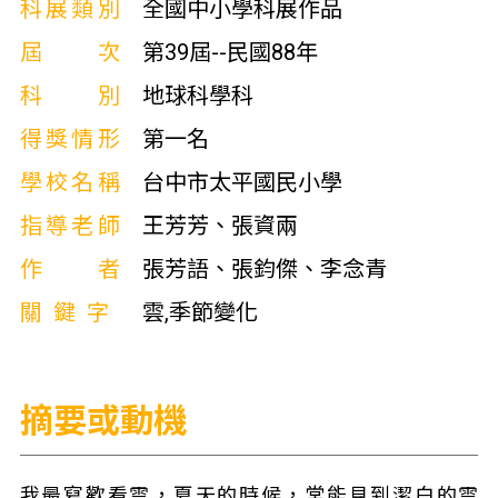
科展類別
全國中小學科展作品
屆次
第39屆--民國88年
科別
地球科學科
得獎情形
第一名
學校名稱
台中市太平國民小學
指導老師
王芳芳、張資兩
作者
張芳語、張鈞傑、李念青
關鍵字
雲,季節變化
摘要或動機
我最寫歡看雲，夏天的時候，常能見到潔白的雲