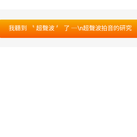
我聽到 〝 超聲波 〞 了 ─\n超聲波拍音的研究