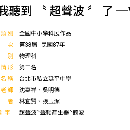
我聽到 〝 超聲波 〞 了 
展類別
全國中小學科展作品
屆次
第38屆--民國87年
科別
物理科
獎情形
第三名
校名稱
台北市私立延平中學
導老師
沈嘉祥、吳明德
作者
林宜賢、張玉潔
鍵字
超聲波ˋ聲頻產生器ˋ聽波