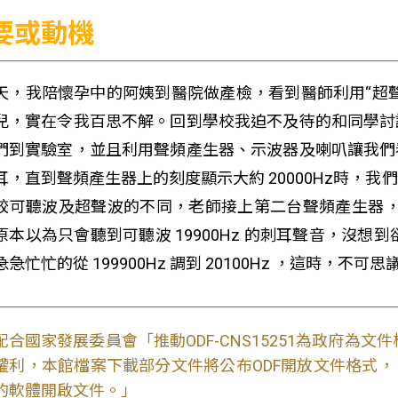
要或動機
天，我陪懷孕中的阿姨到醫院做產檢，看到醫師利用“超
兒，實在令我百思不解。回到學校我迫不及待的和同學討
們到實驗室，並且利用聲頻產生器、示波器及喇叭讓我們
耳，直到聲頻產生器上的刻度顯示大約 20000Hz時，
較可聽波及超聲波的不同，老師接上第二台聲頻產生器，並把
原本以為只會聽到可聽波 19900Hz 的刺耳聲音，沒想
急忙忙的從 199900Hz 調到 20100Hz ，這時，不
配合國家發展委員會「推動ODF-CNS15251為政府為
權利，本館檔案下載部分文件將公布ODF開放文件格式， 免費
的軟體開啟文件。」