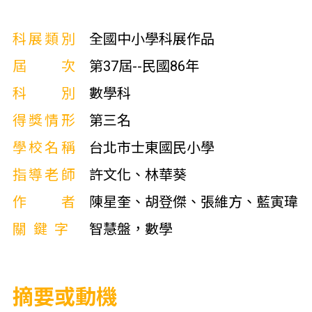
科展類別
全國中小學科展作品
屆次
第37屆--民國86年
科別
數學科
得獎情形
第三名
學校名稱
台北市士東國民小學
指導老師
許文化、林華葵
作者
陳星奎、胡登傑、張維方、藍寅瑋
關鍵字
智慧盤，數學
摘要或動機