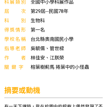
科展類別
全國中小學科展作品
屆次
第29屆--民國78年
科別
生物科
得獎情形
第一名
學校名稱
台北縣奧南國民小學
指導老師
吳毓儒、管世樑
作者
林佳安、江朕榮
關鍵字
榕葉樹薊馬 捲葉中的小怪蟲
摘要或動機
有一天下課時，我在校園中的榕樹上偶然發現了不