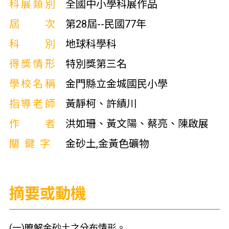
科展類別
全國中小學科展作品
屆次
第28屆--民國77年
科別
地球科學科
得獎情形
特別獎第三名
學校名稱
金門縣立金城國民小學
指導老師
黃靜柯、許績川
作者
洪如珊、黃文陽、蔡亮、陳啟展
關鍵字
金砂土,金黃色礦物
摘要或動機
(一)暸解金砂土之分布情形。