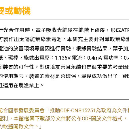
要或動機
行光合作用時，電子吸收光能後在能階上躍遷，形成AT
可製作出太陽能葉綠素電池。本研究主要針對萃取葉綠
電池的放置環境等變因進行實驗，根據實驗結果，葉子加
紙、碳棒，能做出電壓：1.136V 電流：0.4mA 電功率：
到裝置的可行性，對環境友善且永續也是很重要的考量因
的使用期限、裝置的素材是否環保，最後成功做出了一組
且運用在農漁業上。
配合國家發展委員會「推動ODF-CNS15251為政府為
權利，本館檔案下載部分文件將公布ODF開放文件格式， 免費
的軟體開啟文件。」