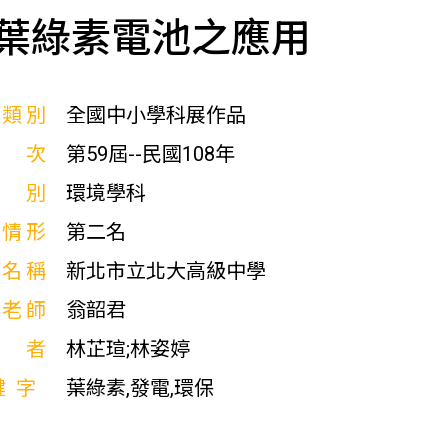
葉綠素電池之應用
展類別
全國中小學科展作品
屆次
第59屆--民國108年
科別
環境學科
獎情形
第二名
校名稱
新北市立北大高級中學
導老師
翁韶君
作者
林芷瑄;林姿婷
鍵字
葉綠素,發電,環保