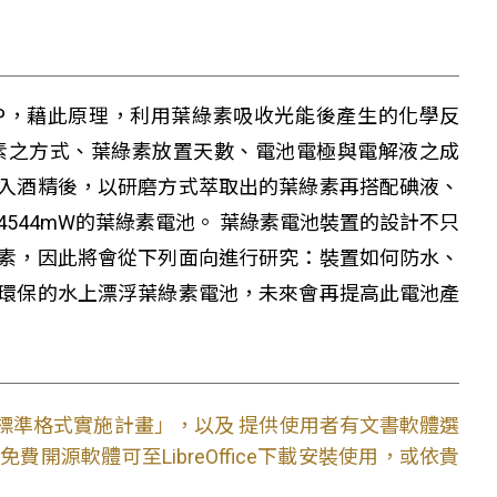
P，藉此原理，利用葉綠素吸收光能後產生的化學反
素之方式、葉綠素放置天數、電池電極與電解液之成
入酒精後，以研磨方式萃取出的葉綠素再搭配碘液、
0.4544mW的葉綠素電池。 葉綠素電池裝置的設計不只
素，因此將會從下列面向進行研究：裝置如何防水、
環保的水上漂浮葉綠素電池，未來會再提高此電池產
文件標準格式實施計畫」，以及 提供使用者有文書軟體選
開源軟體可至LibreOffice下載安裝使用，或依貴