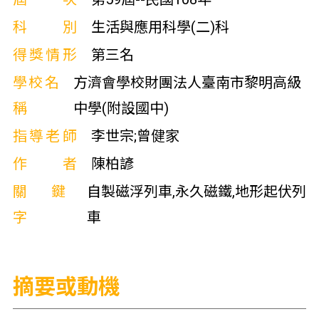
科別
生活與應用科學(二)科
得獎情形
第三名
學校名
方濟會學校財團法人臺南市黎明高級
稱
中學(附設國中)
指導老師
李世宗;曾健家
作者
陳柏諺
關鍵
自製磁浮列車,永久磁鐵,地形起伏列
字
車
摘要或動機